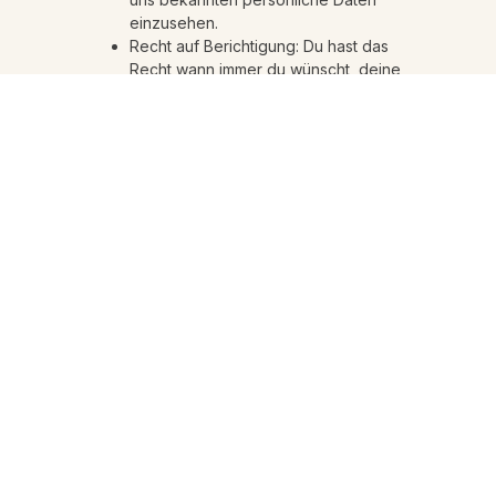
einzusehen.
Recht auf Berichtigung: Du hast das
Recht wann immer du wünscht, deine
persönlichen Daten zu ergänzen, zu
korrigieren sowie gelöscht oder
blockiert zu bekommen.
Wenn du uns dein Einverständnis zur
Verarbeitung deiner Daten gegeben
hast, hast du das Recht dieses
Einverständnis zu widerrufen und deine
persönlichen Daten löschen zu lassen.
Recht auf Datentransfer deiner Daten:
Du hast das Recht, alle deine
persönlichen Daten von einem
Verantwortlichen anzufordern und in
ihrer Gesamtheit zu einem anderen
Verantwortlichen zu transferieren.
Widerspruchsrecht: Du kannst der
Verarbeitung deiner Daten
widersprechen. Wir entsprechen dem,
es sei denn es gibt berechtigte Gründe